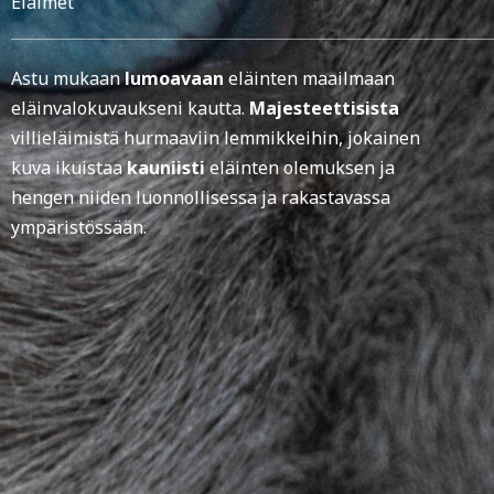
Eläimet
Astu mukaan
lumoavaan
eläinten maailmaan
eläinvalokuvaukseni kautta.
Majesteettisista
villieläimistä hurmaaviin lemmikkeihin, jokainen
kuva ikuistaa
kauniisti
eläinten olemuksen ja
hengen niiden luonnollisessa ja rakastavassa
ympäristössään.